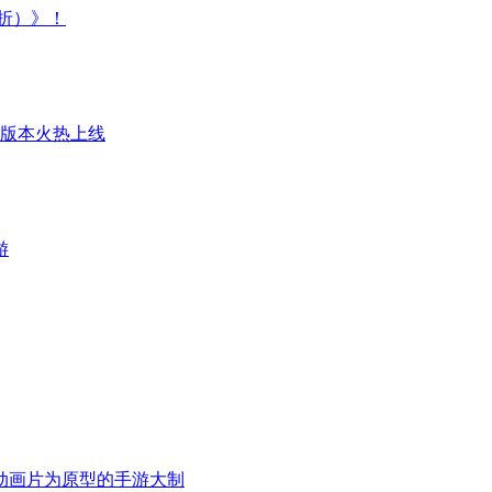
折）》！
折版本火热上线
游
动画片为原型的手游大制