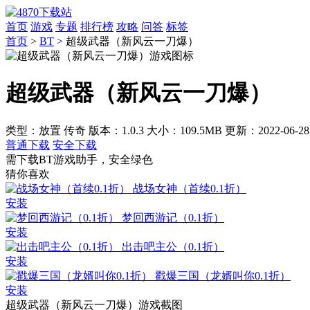
首页
游戏
专题
排行榜
攻略
问答
标签
首页
>
BT
>
超级武器（新风云一刀爆）
超级武器（新风云一刀爆）
类型：放置 传奇
版本：1.0.3
大小：109.5MB
更新：2022-06-28
普通下载
安全下载
需下载BT游戏助手，安全绿色
猜你喜欢
战场女神（首续0.1折）
安装
梦回西游记（0.1折）
安装
出击吧主公（0.1折）
安装
戳爆三国（龙婿叫你0.1折）
安装
超级武器（新风云一刀爆）游戏截图