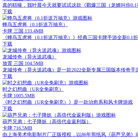
真的聒噪，我叶晨今天就要试试这款《戳爆三国（龙婿叫你0.1
下载
蜂鸟五虎将（0.1折送万抽充）
卡牌 三国
133.4MB
《蜂鸟五虎将（0.1折送万抽充）》经典三国卡牌手游全新0.1
下载
龙城传奇（异火送武魂）
放置 三国
104.5MB
龙城传奇（异火送武魂）是一款2022全新专属三国版本传奇手
下载
时之幻想曲（UR全免刷充）
卡牌
1005.5MB
《时之幻想曲（UR全免刷充）》是一款治愈系和风卡牌游戏
下载
葫芦兄弟：七子降妖（高倍代金返利版）
卡牌
716.5MB
由上海美术电影制片厂正版授权，以86年剪纸风《葫芦兄弟》