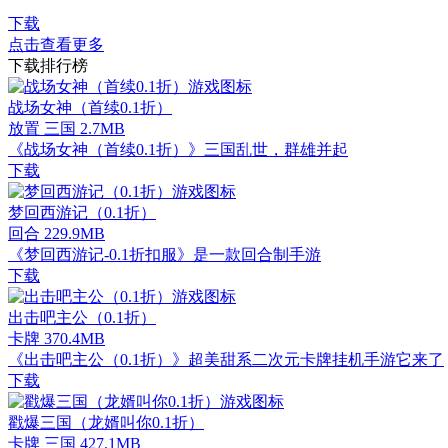
下载
点击查看更多
下载排行榜
战场女神（首续0.1折）
放置 三国
2.7MB
《战场女神（首续0.1折）》三国乱世，群雄并起
下载
梦回西游记（0.1折）
回合
229.9MB
《梦回西游记-0.1折扣服》是一款回合制手游
下载
出击吧主公（0.1折）
卡牌
370.4MB
《出击吧主公（0.1折）》超美甜系二次元卡牌挂机手游它来了
下载
戳爆三国（龙婿叫你0.1折）
卡牌 三国
427.1MB