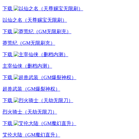
下载
以仙之名（天尊赐宝无限刷）
下载
莽荒纪（GM无限刷充）
下载
主宰仙侠（删档内测）
下载
超兽武装（GM爆裂神权）
下载
烈火骑士（天劫无限刀）
下载
艾伦大陆（GM魔幻直升）