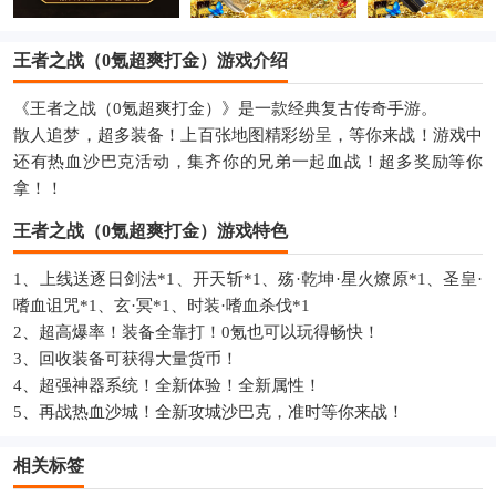
王者之战（0氪超爽打金）游戏介绍
《王者之战（0氪超爽打金）》是一款经典复古传奇手游。
散人追梦，超多装备！上百张地图精彩纷呈，等你来战！游戏中
还有热血沙巴克活动，集齐你的兄弟一起血战！超多奖励等你
拿！！
王者之战（0氪超爽打金）游戏特色
1、上线送逐日剑法*1、开天斩*1、殇·乾坤·星火燎原*1、圣皇·
嗜血诅咒*1、玄·冥*1、时装·嗜血杀伐*1
2、超高爆率！装备全靠打！0氪也可以玩得畅快！
3、回收装备可获得大量货币！
4、超强神器系统！全新体验！全新属性！
5、再战热血沙城！全新攻城沙巴克，准时等你来战！
相关标签