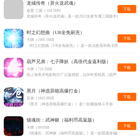
龙城传奇（异火送武魂）
下载
放置 三国
104.5MB
龙城传奇（异火送武魂）是一款2022全新专属三国版本传奇手游
时之幻想曲（UR全免刷充）
下载
卡牌
1005.5MB
《时之幻想曲（UR全免刷充）》是一款治愈系和风卡牌游戏
葫芦兄弟：七子降妖（高倍代金返利版）
下载
卡牌
716.5MB
由上海美术电影制片厂正版授权，以86年剪纸风《葫芦兄弟》动画片
黑月（神选异能高爆打金）
下载
其他
1665.8MB
《黑月（神选异能高爆打金）》是一款横版格斗手游
镇魂街：武神躯（福利币高返版）
下载
卡牌
691MB
《镇魂街：武神躯（福利币高返版）》是一款国漫改编的动作热血卡