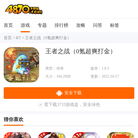
首页
游戏
专题
排行榜
攻略
问答
标签
首页
>
BT
>
王者之战（0氪超爽打金）
王者之战（0氪超爽打金）
类型：传奇
版本：1.0.5
大小：104.2MB
更新：2022-10-17
安全下载
需下载3733游戏盒，安全绿色
猜你喜欢