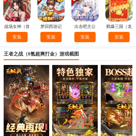
战场女神（首
梦回西游记
出击吧主公
戳爆三国（龙
续0.1折）
（0.1折）
（0.1折）
婿叫你0.1折）
安装
安装
安装
安装
王者之战（0氪超爽打金）游戏截图