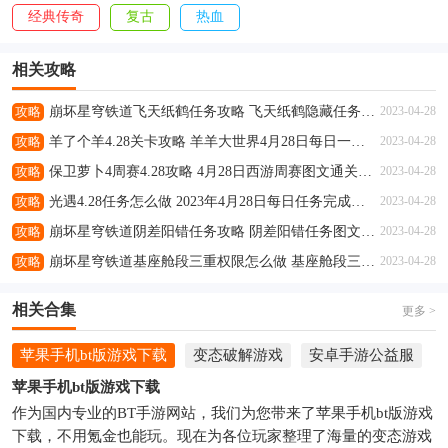
经典传奇
复古
热血
相关攻略
攻略
崩坏星穹铁道飞天纸鹤任务攻略 飞天纸鹤隐藏任务通关流程解析
2023-04-28
攻略
羊了个羊4.28关卡攻略 羊羊大世界4月28日每日一关通关流程
2023-04-28
攻略
保卫萝卜4周赛4.28攻略 4月28日西游周赛图文通关流程
2023-04-28
攻略
光遇4.28任务怎么做 2023年4月28日每日任务完成攻略
2023-04-28
攻略
崩坏星穹铁道阴差阳错任务攻略 阴差阳错任务图文通关流程
2023-04-28
攻略
崩坏星穹铁道基座舱段三重权限怎么做 基座舱段三重权限任务攻略
2023-04-28
相关合集
更多 >
苹果手机bt版游戏下载
变态破解游戏
安卓手游公益服
苹果手机bt版游戏下载
作为国内专业的BT手游网站，我们为您带来了苹果手机bt版游戏
下载，不用氪金也能玩。现在为各位玩家整理了海量的变态游戏