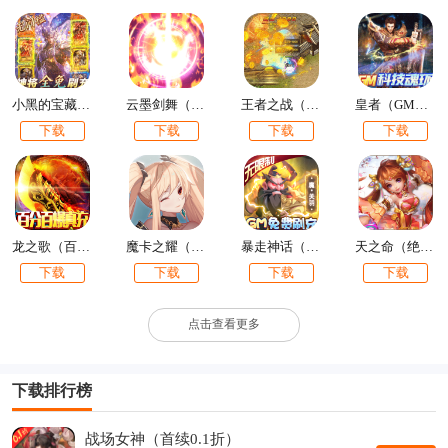
下载，让大家可以第一时间了解到最新、最热门的BT版手游。找
BT游戏就上苹果手机bt版游戏下载合集，高人气、高爆率，上线
就送VIP，心动就马上行动。
小黑的宝藏（神将全免刷充）
云墨剑舞（科技GM刷充）
王者之战（0氪超爽打金）
皇者（GM科技魂环）
下载
下载
下载
下载
龙之歌（百爆真充无限刀）
魔卡之耀（GM免费刷充）
暴走神话（GM免费刷充）
天之命（绝版神宠）
下载
下载
下载
下载
点击查看更多
下载排行榜
战场女神（首续0.1折）