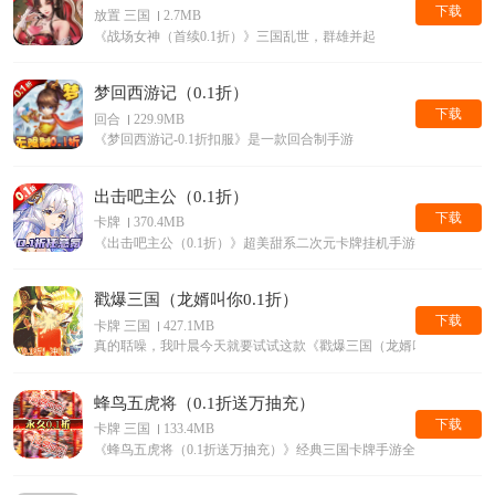
下载
放置 三国
2.7MB
《战场女神（首续0.1折）》三国乱世，群雄并起
梦回西游记（0.1折）
下载
回合
229.9MB
《梦回西游记-0.1折扣服》是一款回合制手游
出击吧主公（0.1折）
下载
卡牌
370.4MB
《出击吧主公（0.1折）》超美甜系二次元卡牌挂机手游它来了
戳爆三国（龙婿叫你0.1折）
下载
卡牌 三国
427.1MB
真的聒噪，我叶晨今天就要试试这款《戳爆三国（龙婿叫你0.1折）
蜂鸟五虎将（0.1折送万抽充）
下载
卡牌 三国
133.4MB
《蜂鸟五虎将（0.1折送万抽充）》经典三国卡牌手游全新0.1折版本