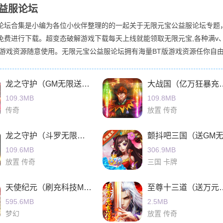
益服论坛
论坛合集是小编为各位小伙伴整理的的一起关于无限元宝公益服论坛专题
免费进行下载。超变态破解游戏下载每天上线就能领取无限元宝,各种满v
量游戏资源随意使用。无限元宝公益服论坛拥有海量BT版游戏资源任你自
款手游能够让你喜欢.感觉不错的朋友可以点个收藏!
龙之守护（GM无限送充值）
大战国（亿
109.3MB
109.8MB
传奇
放置 传奇
龙之守护（斗罗无限版）
109.6MB
306.9MB
放置 传奇
三国 卡牌
天使纪元（刷充科技MU）
至尊十三道（
595.6MB
2.5MB
梦幻
放置 传奇