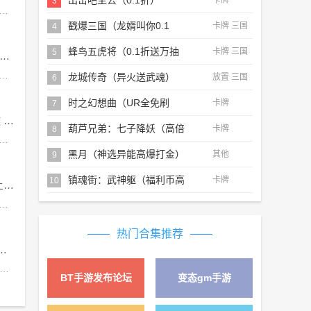
出击吧主公（0.1折）
卡牌
3
结构比较简单，想要通关的玩家可以直接查看下面的攻略，小编已经将4.28关卡的通关流程分享在下方，还未过关的玩家可以多来了解一下。羊了个羊4.28关卡攻略1、先分析结构，主楼区的楼梯是两个正方形，悬空区的卡牌会比较分散，在几个角落;2、今天的难度就是在正方形楼梯上，玩家要均匀的去消除，一排一排的往下拿就可以;3、前期先不要动悬空区和盲盒区的，等后期主楼区没有牌了可以消除了，再去搭配消除掉就可以。羊羊大世界4.28攻略1、进入关卡
戳爆三国（龙婿叫你0.1
卡牌 三国
4
折）
蜂鸟五虎将（0.1折送万抽
卡牌 三国
5
4.28任务怎么做 2023年4月28日每日任务完成攻略
充）
新四个任务，今天的任务大家可以去云野地图完成，任务的通关流程小编已经整理好分享在下面，各位小伙伴赶紧来小编这里多了解一下吧。光遇2023年4月28日每日任务完成攻略任务地点玩家们可以在云野这个地方进行完成每日任务，请看下面的详细攻略!任务一：和陌生人一起坐在长凳上0/1完成方法：和陌生玩家一起坐在石凳上即可完成注：除晨岛和遇境-外，其他地图大厅前均有石凳。任务二：在云野重温先祖的美好回忆0/1完成方法：点燃先祖重温回忆位置：云
龙城传奇（异火送武魂）
放置 三国
6
时之幻想曲（UR全免刷
卡牌
7
充）
崩坏星穹铁道基座舱段三重权限怎么做 基座舱段三重权限任务攻略
葫芦兄弟：七子降妖（高倍
卡牌
8
权限卡的位置小编已经分享在下面，还不清楚三重权限任务如何完成的小伙伴，赶紧来小编这里多了解一下任务的详情，帮助大家快速的完成任务挑战。崩坏星穹铁道基座舱段三重权限怎么做一、前置任务1、“三重权限”隐藏任务有一个前置任务——“复兴之路”，过主线的时候会自动接取，先去完成它，跟着任务指引走就好了，完成“复兴之路”任务后，接下来开始我们的“三重权限”隐藏任务;二、“集团”权限收集2、完成“复兴之路”任务后，在地点的旁边有一个叫做“狂
代金返利版）
黑月（神选异能高爆打金）
其他
9
镇魂街：武神躯（福利币高
卡牌
10
崩坏星穹铁道电梯怎么上去 乘坐电梯上楼方法介绍
返版）
梯，不过很多玩家都不清楚电梯的入口位置，想要去乘坐电梯的玩家可以来小编这里看看攻略，小编会在下方攻略中为大家分享乘坐电梯上楼的操作流程，详细的可以赶紧看看攻略哦。崩坏星穹铁道乘坐电梯上楼方法介绍1、玩家在漩涡止于中心任务得知阿兰之修好了最上层的电梯，玩家需要前往，首先从操作台的房间里面离开;2、出门左拐就可以看到一个楼梯，玩家往上爬;3、楼梯走完之后就会看到一个工作室，在工作室里面还会有个小房间;4、我们一直往里面走就可以看到
热门合集推荐
魔皇怎么打 次元回廊魔皇打法攻略
败这个boss比较难，boss的机制比较多，通关的打法技巧小编已经整理了很多，大家可以参考下面的攻略来了解清楚次元回廊魔皇的打法，帮助大家快速的完成次元回廊魔皇boss挑战。dnf次元回廊魔皇打法攻略1、首先第一个机制【位面世界】，在第一阶段的时候boss是以球形态出现的，以红圈AOE攻击为主,没有太大的威胁，进入2阶段后，会出现核心机制“位面世界”，战斗场地拥有两个位面，正常位面场地会出现小黑球，拾取后(站在球上1s左右)进入深渊位面，角色在深渊位面时只能进行
BT手游发布论坛
变态gm手游
详情 »