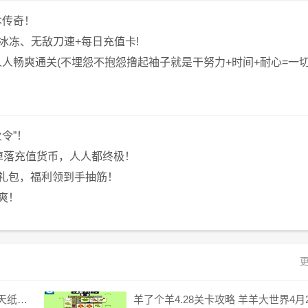
本传奇！
冰冻、无敌刀速+每日充值卡!
人畅爽通关(不埋怨不抱怨撸起袖子就是干努力+时间+耐心=一切
令”！
掉落充值货币，人人都终极！
礼包，福利领到手抽筋！
爽！
更
崩坏星穹铁道飞天纸鹤任务攻略 飞天纸鹤隐藏任务通关流程解析