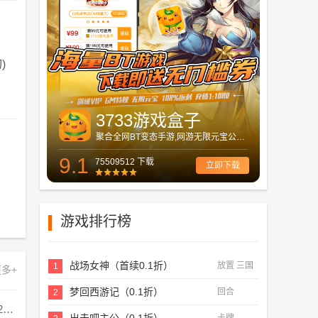
)
3733游戏盒子
聚合全网BT变态手游,网游无限元宝公益服
9.1
75509512 下载
立即下载
游戏排行榜
战场女神（首续0.1折）
放置 三国
1
多+
梦回西游记（0.1折）
回合
2
羊了个羊4.28关卡攻略 羊羊大世界4月28日每日一关通关流程