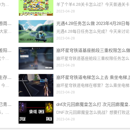
崩坏星穹铁道飞天纸鹤任务怎么做？作为游戏中的隐藏任务，很多小伙伴都还不清楚飞天纸鹤任务的通关方法，今天小编就带着大家一起来了解一下飞天纸鹤任务是如何完成的，过关流程大家可以多看看下面的攻略哦。崩坏星穹铁道飞天纸鹤任务攻略1、先来到支援舱段电力室位置，走到电脑处与电脑交互;2、对话可以依次选择：闭着眼乱输-找回密码-密保问题-黑塔女士-暂无-「飞天纸鹤」内藏玄机;3、等交互完成后在房间内找千纸鹤(四个在房间内，最后一个在房间门口)，位置如下图：4、一共有五个千纸鹤，其中在房间门口找到千纸鹤与其互动
羊了个羊4.28关卡怎么过？今天普通关卡和羊羊大世界的关卡都不难，整体
2023-04-28
保卫萝卜4周赛4.28攻略 4月28日西游周赛图文通关流程
光遇
保卫萝卜4周赛4.28怎么过？今天带着大家来了解最新周赛的通关方法，过关的流程小编已经整理好分享在下面，大家可以通过下面小编带来的攻略了解清楚周赛4.28过关的方法，今天关卡中冰冻兔很多，大家需要注意打掉冰冻兔之后随机放的冰块，需要及时清理才行。保卫萝卜4周赛4.28攻略1、开局在右下角和萝卜右上方放多重箭，下面的多重箭先清理周围道具，清理完还是放多重箭，之后可以锁定上方的钱袋打，可以顺便打到兔子，之后往最上方清理，清完放多重箭;2、之后开始往左侧清理，这一关主要是靠多重箭，清理完都放多重箭就可
光遇4.28每日任务怎么完成？今天来讨论日常任务的通关方法，每天都会刷
2023-04-28
崩坏星穹铁道阴差阳错任务攻略 阴差阳错任务图文通关流程
崩坏星穹铁道阴差阳错任务怎么做？这个任务的难度不大，玩家可以去和艾丝妲对话触发任务，完成阴差阳错任务的方法小编已经整理好分享在下面，大家可以通过小编带来的攻略快速的了解清楚阴差阳错任务的详情。崩坏星穹铁道阴差阳错任务攻略一、阴差阳错等级限制：开拓等级达到13级触发方法：与艾丝妲对话二、任务攻略1、触发任务后来到艾丝妲处对话后跟随小狗佩佩来到第一个地点;2、然后与卡波特对话，然后选择-表示认同;3、接着选择-妙语连珠;4、接着继续对话选择-以开除为由;5、随后获得一组任务道具;6、和艾丝妲对话后来
崩坏星穹铁道基座舱段三重权限任务怎么完成？任务中需要去寻找三张权限卡，
2023-04-28
崩坏星穹铁道生存的智慧任务攻略 生存的智慧任务通关流程
崩坏星穹铁道生存的智慧任务怎么做？今天要来讨论的是一个冒险任务，想要完成生存的智慧冒险任务的玩家，可以来小编这里了解一下任务的完成方法，通关的详情小编已经整理好分享在下方，大家赶紧来小编这里了解一下吧。崩坏星穹铁道生存的智慧任务攻略任务条件：玩家等级到达17级后自动接取，后续还有一个隐藏成就可以完成。任务奖励：40星琼，100冬城盾，1个贵重的宝箱任务概述：帮助桑博，寻找遗失的矿具，并获得最终的宝藏任务流程：1、任务通过短信接取，回复完后自动接取;2、来到标记位置，与桑博对话;3、之后前往寻找矿
崩坏星穹铁道电梯在哪里？怎么乘坐电梯？漩涡止于中心任务中需要大家找到电
2023-04-28
王者荣耀妲己九尾狐皮肤多少钱 妲己青丘九尾皮肤价格介绍
dnf次元回廊
王者荣耀妲己新皮肤青丘九尾已经公布，这款皮肤的外形设计很好看，喜欢这款皮肤的玩家非常多，小编今天就来给大家分享一下妲己青丘九尾皮肤的价格，详细的各位小伙伴赶紧看看下面小编给大家带来的攻略吧。王者荣耀妲己青丘九尾皮肤价格介绍1430点券左右。1、在2023年4月27日，王者荣耀正式上线“青丘·九尾”皮肤，并开启了相关的“九尾祈愿”活动，首周折扣1430点券或限时抽奖获得;2、如果想要获得至尊皮肤，保底需要6000点券才可获得，如果你拥有的皮肤很多的话，则只需要5000点券左右即可保底;3、除了通过
DNF次元回廊魔皇怎么挑战？想要打
2023-04-28