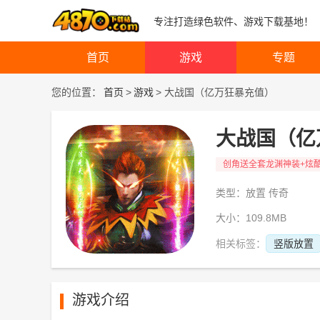
专注打造绿色软件、游戏下载基地！
首页
游戏
专题
您的位置：
首页
>
游戏
>
大战国（亿万狂暴充值）
大战国（亿
创角送全套龙渊神装+炫酷
类型：放置 传奇
大小：109.8MB
相关标签：
竖版放置
游戏介绍