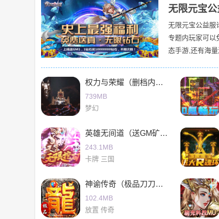
无限元宝公
无限元宝公益服
专题内玩家可以
态手游,还有海
选,相信总有一
权力与荣耀（删档内测）
739MB
梦幻
英雄无间道（送GM矿机特权）
243.1MB
卡牌 三国
神谕传奇（极品刀刀爆）
102.4MB
放置 传奇