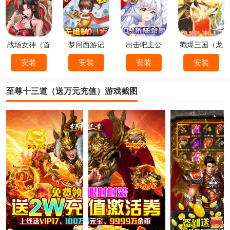
战场女神（首
梦回西游记
出击吧主公
戳爆三国（龙
续0.1折）
（0.1折）
（0.1折）
婿叫你0.1折）
安装
安装
安装
安装
至尊十三道（送万元充值）游戏截图