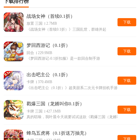
下载排行榜
战场女神（首续0.1折）
下载
放置 三国
2.7MB
《战场女神（首续0.1折）》三国乱世，群雄并起
梦回西游记（0.1折）
下载
回合
229.9MB
《梦回西游记-0.1折扣服》是一款回合制手游
出击吧主公（0.1折）
下载
卡牌
370.4MB
《出击吧主公（0.1折）》超美甜系二次元卡牌挂机手游它来了
戳爆三国（龙婿叫你0.1折）
下载
卡牌 三国
427.1MB
真的聒噪，我叶晨今天就要试试这款《戳爆三国（龙婿叫你0.1折）
蜂鸟五虎将（0.1折送万抽充）
下载