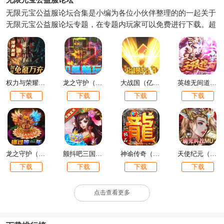
无限元宝公益服论坛合集是小编为各位小伙伴整理的的一起关于
无限元宝公益服论坛专题，在专题内玩家可以免费进行下载。超
变态破解游戏下载每天上线就能领取无限元宝,各种满v、变态手
游,还有海量游戏资源随意使用。无限元宝公益服论坛拥有海量
BT版游戏资源任你自由挑选,相信总有一款手游能够让你喜欢.感
觉不错的朋友可以点个收藏!
权力与荣耀（删档内测）
龙之守护（GM无限送充值）
大战国（亿万狂暴充值）
英雄无间道（送GM矿机特权）
下载
下载
下载
下载
龙之守护（斗罗无限版）
颤抖吧三国（送GM无限直购）
神谕传奇（极品刀刀爆）
天使纪元（刷充科技MU）
下载
下载
下载
下载
点击查看更多