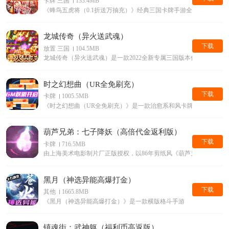
卡牌 三国
133.4MB
《蜂鸟五虎将（0.1折送万抽充）》经典三国卡牌手游全新0.1折版本
龙城传奇（异火送武魂）
下载
放置 三国
104.5MB
龙城传奇（异火送武魂）是一款2022全新专属三国版本传奇手游
时之幻想曲（UR全免刷充）
下载
卡牌
1005.5MB
《时之幻想曲（UR全免刷充）》是一款治愈系和风卡牌游戏
葫芦兄弟：七子降妖（高倍代金返利版）
下载
卡牌
716.5MB
由上海美术电影制片厂正版授权，以86年剪纸风《葫芦兄弟》动画片
黑月（神选异能高爆打金）
下载
其他
1665.8MB
《黑月（神选异能高爆打金）》是一款横版格斗手游
镇魂街：武神躯（福利币高返版）