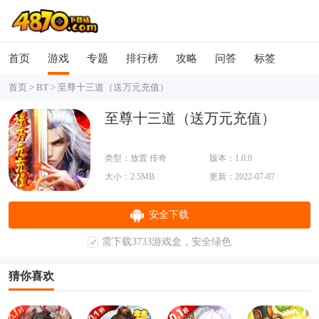
首页
游戏
专题
排行榜
攻略
问答
标签
首页
>
BT
>
至尊十三道（送万元充值）
至尊十三道（送万元充值）
类型：放置 传奇
版本：1.0.0
大小：2.5MB
更新：2022-07-07
安全下载
需下载3733游戏盒，安全绿色
猜你喜欢