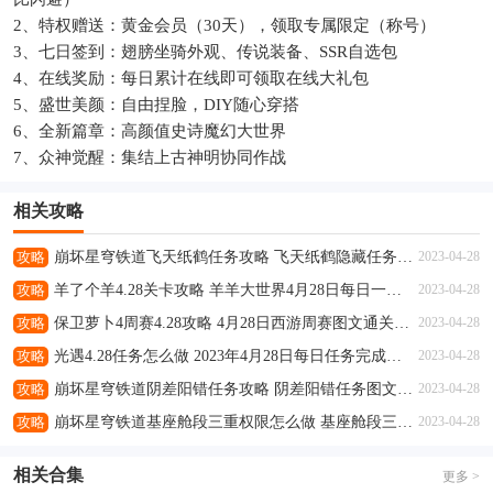
2、特权赠送：黄金会员（30天），领取专属限定（称号）
3、七日签到：翅膀坐骑外观、传说装备、SSR自选包
4、在线奖励：每日累计在线即可领取在线大礼包
5、盛世美颜：自由捏脸，DIY随心穿搭
6、全新篇章：高颜值史诗魔幻大世界
7、众神觉醒：集结上古神明协同作战
相关攻略
攻略
崩坏星穹铁道飞天纸鹤任务攻略 飞天纸鹤隐藏任务通关流程解析
2023-04-28
攻略
羊了个羊4.28关卡攻略 羊羊大世界4月28日每日一关通关流程
2023-04-28
攻略
保卫萝卜4周赛4.28攻略 4月28日西游周赛图文通关流程
2023-04-28
攻略
光遇4.28任务怎么做 2023年4月28日每日任务完成攻略
2023-04-28
攻略
崩坏星穹铁道阴差阳错任务攻略 阴差阳错任务图文通关流程
2023-04-28
攻略
崩坏星穹铁道基座舱段三重权限怎么做 基座舱段三重权限任务攻略
2023-04-28
相关合集
更多 >