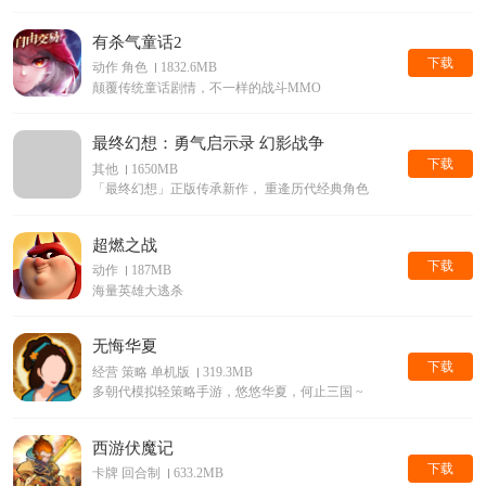
有杀气童话2
下载
动作 角色
1832.6MB
颠覆传统童话剧情，不一样的战斗MMO
最终幻想：勇气启示录 幻影战争
下载
其他
1650MB
「最终幻想」正版传承新作， 重逄历代经典角色
超燃之战
下载
动作
187MB
海量英雄大逃杀
无悔华夏
下载
经营 策略 单机版
319.3MB
多朝代模拟轻策略手游，悠悠华夏，何止三国 ~
西游伏魔记
下载
卡牌 回合制
633.2MB