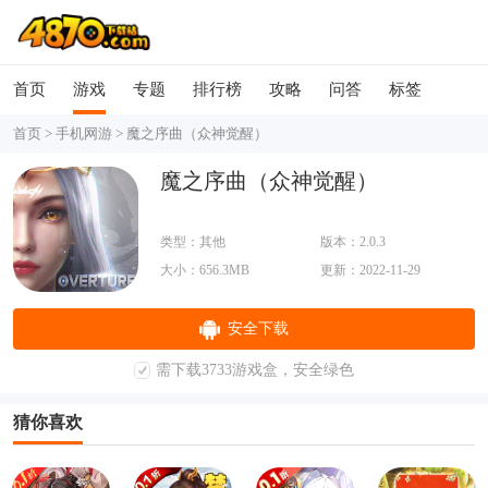
首页
游戏
专题
排行榜
攻略
问答
标签
首页
>
手机网游
>
魔之序曲（众神觉醒）
魔之序曲（众神觉醒）
类型：其他
版本：2.0.3
大小：656.3MB
更新：2022-11-29
安全下载
需下载3733游戏盒，安全绿色
猜你喜欢