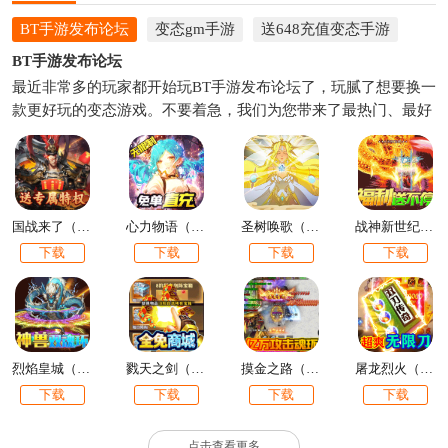
BT手游发布论坛
变态gm手游
送648充值变态手游
BT手游发布论坛
最近非常多的玩家都开始玩BT手游发布论坛了，玩腻了想要换一
款更好玩的变态游戏。不要着急，我们为您带来了最热门、最好
玩的变态件套免费下载，并且实时更新，为您带来最好的游戏体
验。下面就和小编一起来看看吧，总有一款BT手游发布论坛是你
喜欢的，快来下载体验吧。
国战来了（特权BOSS刷充）
心力物语（余额免单直充）
圣树唤歌（余额全免提充）
战神新世纪（兔兔超爆充）
下载
下载
下载
下载
烈焰皇城（神兽双魂环打金）
戮天之剑（飞升无限刷真充）
摸金之路（亿万攻击魂环）
屠龙烈火（送5万真充）
下载
下载
下载
下载
点击查看更多