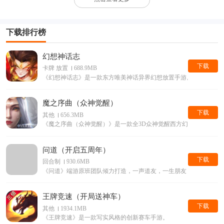
下载排行榜
幻想神话志
下载
卡牌 放置
688.9MB
《幻想神话志》是一款东方唯美神话异界幻想放置手游。
魔之序曲（众神觉醒）
下载
其他
656.3MB
《魔之序曲（众神觉醒）》是一款全3D众神觉醒西方幻想手游。
问道（开启五周年）
下载
回合制
930.6MB
《问道》端游原班团队倾力打造，一声道友，一生朋友
王牌竞速（开局送神车）
下载
其他
1934.1MB
《王牌竞速》是一款写实风格的创新赛车手游。