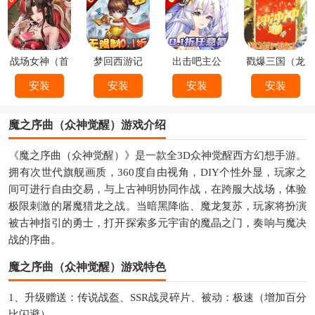
战场女神（首
梦回西游记
出击吧主公
戳爆三国（龙
续0.1折）
（0.1折）
（0.1折）
婿叫你0.1折）
安装
安装
安装
安装
魔之序曲（众神觉醒）游戏介绍
《魔之序曲（众神觉醒）》是一款全3D众神觉醒西方幻想手游。
拥有次世代旗舰画质，360度自由视角，DIY个性外显，玩家之
间可进行自由交易，与上古神明协同作战，在跨服大战场，体验
极限刺激的屠魔猎龙之战。当暗黑降临、魔龙复苏，玩家将扮演
被古神指引的勇士，打开探索多元宇宙的魔晶之门，奏响与魔决
战的序曲。
魔之序曲（众神觉醒）游戏特色
1、升级赠送：传说战盔、SSR战灵碎片、被动：极速（增加百分
比闪避）