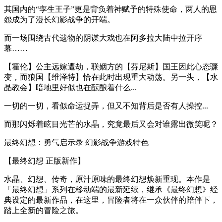
其国内的“孪生王子”更是背负着神赋予的特殊使命，两人的恩
怨成为了漫长幻影战争的开端。
而一场围绕古代遗物的阴谋大戏也在阿多拉大陆中拉开序
幕……
【霍伦】公主远嫁遭劫，联姻方的【芬尼斯】国王因此心态骤
变，而狼国【维泽特】恰在此时出现重大动荡。另一头，【水
晶教会】暗地里好似也在酝酿着什么...
一切的一切，看似命运捉弄，但又不知背后是否有人操控...
而那闪烁着眩目光芒的水晶，究竟最后又会对谁露出微笑呢？
最终幻想：勇气启示录 幻影战争游戏特色
【最终幻想 正版新作】
水晶、幻想、传奇，原汁原味的最终幻想焕新重现。本作是
「最终幻想」系列在移动端的最新延续，继承《最终幻想》经
典设定的最新作品，在这里，冒险者将在一众伙伴的陪伴下，
踏上全新的冒险之旅。