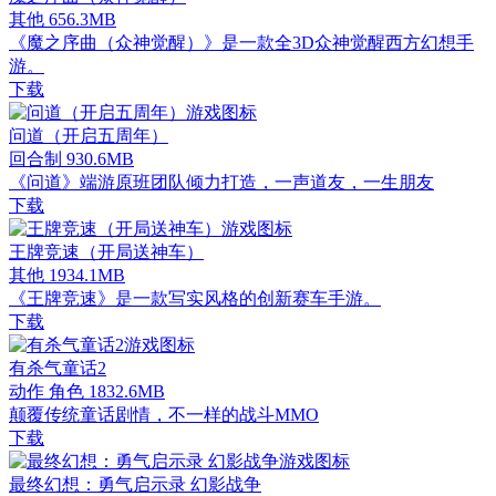
其他
656.3MB
《魔之序曲（众神觉醒）》是一款全3D众神觉醒西方幻想手
游。
下载
问道（开启五周年）
回合制
930.6MB
《问道》端游原班团队倾力打造，一声道友，一生朋友
下载
王牌竞速（开局送神车）
其他
1934.1MB
《王牌竞速》是一款写实风格的创新赛车手游。
下载
有杀气童话2
动作 角色
1832.6MB
颠覆传统童话剧情，不一样的战斗MMO
下载
最终幻想：勇气启示录 幻影战争