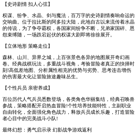
【史诗剧情 扣人心弦】
权谋、纷争、水晶、剑与魔法，百万字的史诗剧情奏响命运的
交响曲。位于拉比斯的阿多拉大陆，此地自古以来流传着水晶
的传说，为了争夺霸权，各国家间纷争不断，兄弟家国碎、恩
怨束缚随，一场跌宕起伏的权谋大剧即将徐徐展开。
【立体地形 策略走位】
森林、山川、异界之城，上百张景色各异的地图展开奇幻画
卷。经典战棋玩法，多重战斗视角，考验冒险者真正的抉择时
刻!高低差地图、分析属性相克的优势与劣势、思考连击增伤
的伤害最大化让冒险旅途趣味丛生。
【个性兵员 亲密养成】
百位历代人气兵员悉数登场，各类角色华丽集结，经典召唤兽
参战，策略搭配开启热血冒险!个性培养技能特性，主副职业
自由转化，全面强化角色战力，释放兵员成长乐趣，打造冒险
者心目中的完美战斗小队!
最终幻想：勇气启示录 幻影战争游戏返利