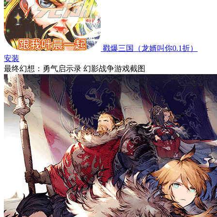
戳爆三国（龙婿叫你0.1折）
安装
最终幻想：勇气启示录 幻影战争游戏截图