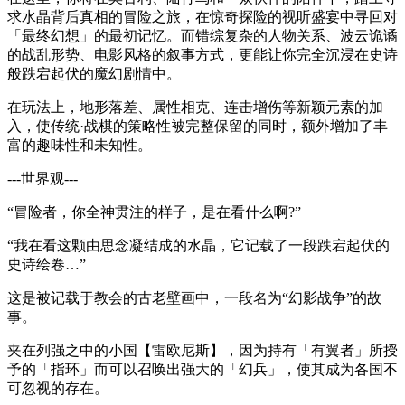
求水晶背后真相的冒险之旅，在惊奇探险的视听盛宴中寻回对
「最终幻想」的最初记忆。而错综复杂的人物关系、波云诡谲
的战乱形势、电影风格的叙事方式，更能让你完全沉浸在史诗
般跌宕起伏的魔幻剧情中。
在玩法上，地形落差、属性相克、连击增伤等新颖元素的加
入，使传统·战棋的策略性被完整保留的同时，额外增加了丰
富的趣味性和未知性。
---世界观---
“冒险者，你全神贯注的样子，是在看什么啊?”
“我在看这颗由思念凝结成的水晶，它记载了一段跌宕起伏的
史诗绘卷…”
这是被记载于教会的古老壁画中，一段名为“幻影战争”的故
事。
夹在列强之中的小国【雷欧尼斯】，因为持有「有翼者」所授
予的「指环」而可以召唤出强大的「幻兵」，使其成为各国不
可忽视的存在。