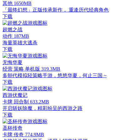
其他
1650MB
「最终幻想」正版传承新作， 重逄历代经典角色
下载
超燃之战
动作
187MB
海量英雄大逃杀
下载
无悔华夏
经营 策略 单机版
319.3MB
多朝代模拟轻策略手游，悠悠华夏，何止三国 ~
下载
西游伏魔记
卡牌 回合制
633.2MB
开启斩妖除魔，精彩纷呈的西游之路
下载
圣杯传奇
卡牌 传奇
774.9MB